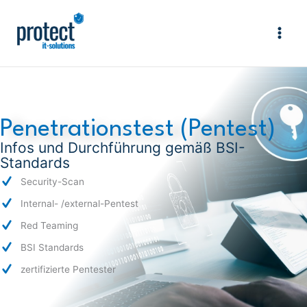
Zum
Inhalt
springen
Penetrationstest (Pentest)
Infos und Durchführung gemäß BSI-
Standards
Security-Scan
Internal- /external-Pentest
Red Teaming
BSI Standards
zertifizierte Pentester