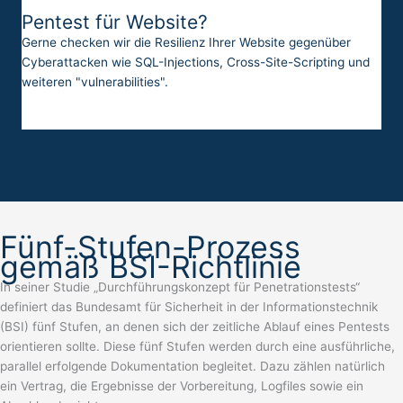
Pentest für Website?
Gerne checken wir die Resilienz Ihrer Website gegenüber
Cyberattacken wie SQL-Injections, Cross-Site-Scripting und
weiteren "vulnerabilities".
Fünf-Stufen-Prozess
gemäß BSI-Richtlinie
In seiner Studie „Durchführungskonzept für Penetrationstests“
definiert das Bundesamt für Sicherheit in der Informationstechnik
(BSI) fünf Stufen, an denen sich der zeitliche Ablauf eines Pentests
orientieren sollte. Diese fünf Stufen werden durch eine ausführliche,
parallel erfolgende Dokumentation begleitet. Dazu zählen natürlich
ein Vertrag, die Ergebnisse der Vorbereitung, Logfiles sowie ein