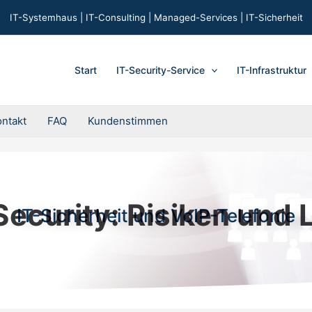
IT-Systemhaus | IT-Consulting | Managed-Services | IT-Sicherheit
Start
IT-Security-Service
IT-Infrastruktur
ontakt
FAQ
Kundenstimmen
Security: Risiken und
IT-Sicherheit und VoIP-Telefonie