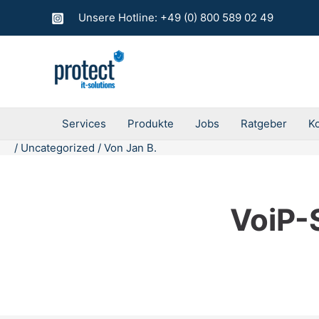
Zum
Unsere Hotline: +49 (0) 800 589 02 49
Inhalt
springen
Services
Produkte
Jobs
Ratgeber
K
/
Uncategorized
/ Von
Jan B.
VoiP-