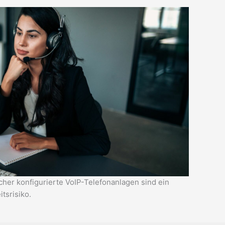
cher konfigurierte VoIP-Telefonanlagen sind ein
tsrisiko.