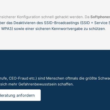
sicherer Konfiguration schnell gehackt werden. Da
Softphones
er das Deaktivieren des SSID-Broadcastings (SSID = Service Se
r WPA3) sowie einer sicheren Kennwortvergabe zu schützen
.
nrufe, CEO-Fraud etc.) sind Menschen oftmals die größte Schw
 sich mehr Gefahrenbewusstsein schaffen.
Beratung anfordern